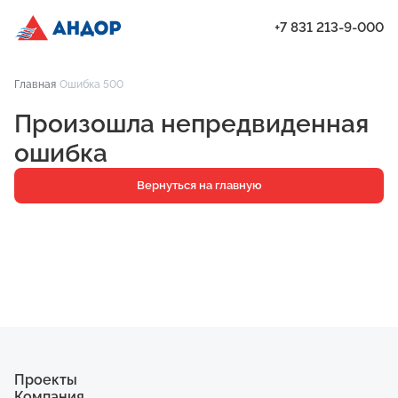
+7 831 213-9-000
ЖК «Бугров», Дом 2, квартира 116 | Андор
Главная
Ошибка 500
Проекты
Произошла непредвиденная
Квартиры
ошибка
Паркинг
Вернуться на главную
Кладовые
Ипотека
О компании
Ход строительства
Еще
Проекты
Компания
ЖК «Искра»