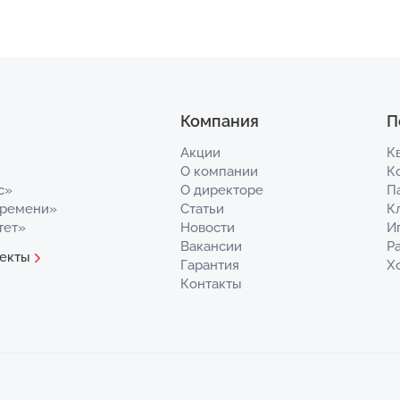
Компания
П
Акции
К
О компании
К
с»
О директоре
П
Времени»
Статьи
К
тет»
Новости
И
Вакансии
Р
екты
Гарантия
Х
Контакты