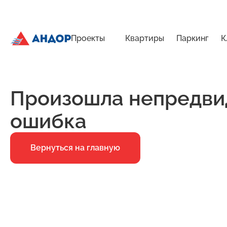
Проекты
Квартиры
Паркинг
К
ЖК «Бугров», Дом 2, квартира 112 | Андор
Главная
Ошибка 500
Произошла непредви
ошибка
Вернуться на главную