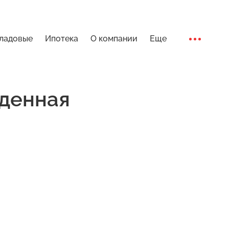
ладовые
Ипотека
О компании
Еще
Ход стро
денная