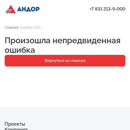
+7 831 213-9-000
ЖК «Бугров», Дом 2, квартира 111 | Андор
Главная
Ошибка 500
Проекты
Произошла непредвиденная
Квартиры
ошибка
Паркинг
Вернуться на главную
Кладовые
Ипотека
О компании
Ход строительства
Еще
Проекты
Компания
ЖК «Искра»