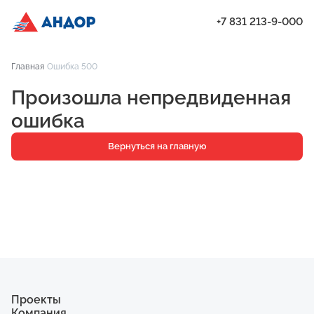
+7 831 213-9-000
ЖК «Бугров», Дом 2, квартира 101 | Андор
Главная
Ошибка 500
Проекты
Произошла непредвиденная
Квартиры
ошибка
Паркинг
Вернуться на главную
Кладовые
Ипотека
О компании
Ход строительства
Еще
Проекты
Компания
ЖК «Искра»