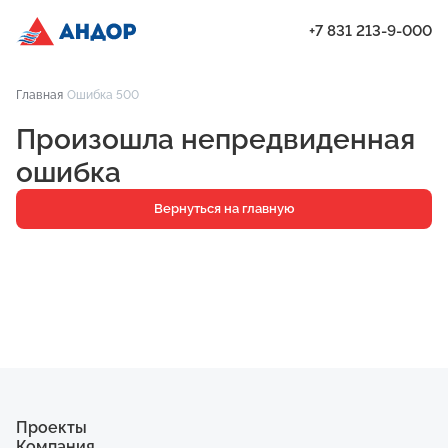
+7 831 213-9-000
ЖК «Бугров», Дом 2, квартира 10 | Андор
Главная
Ошибка 500
Проекты
Произошла непредвиденная
Квартиры
ошибка
Паркинг
Вернуться на главную
Кладовые
Ипотека
О компании
Ход строительства
Еще
Проекты
Компания
ЖК «Искра»