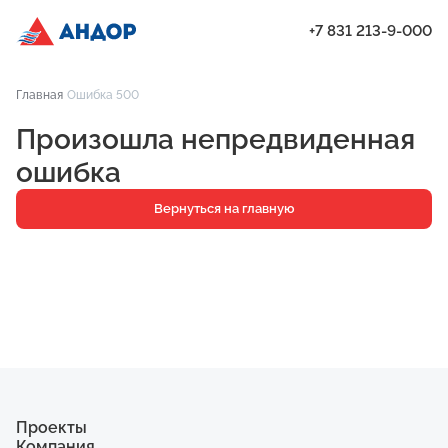
+7 831 213-9-000
ЖК «Бугров», Дом 1, квартира 57 | Андор
Главная
Ошибка 500
Проекты
Произошла непредвиденная
Квартиры
ошибка
Паркинг
Вернуться на главную
Кладовые
Ипотека
О компании
Ход строительства
Еще
Проекты
Компания
ЖК «Искра»