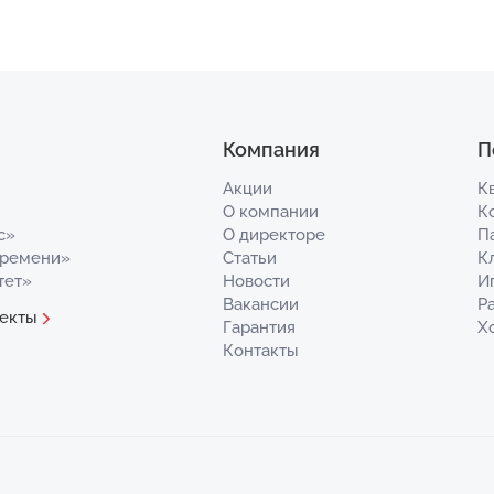
Компания
П
Акции
К
О компании
К
с»
О директоре
П
Времени»
Статьи
К
тет»
Новости
И
Вакансии
Р
екты
Гарантия
Х
Контакты