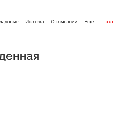
ладовые
Ипотека
О компании
Еще
Ход стро
денная