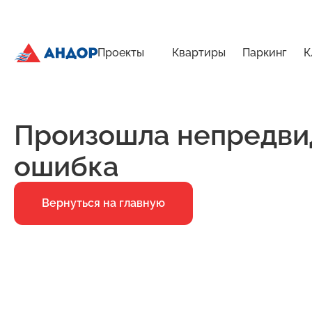
Проекты
Квартиры
Паркинг
К
ЖК «Бугров», Дом 1, квартира 51 | Андор
Главная
Ошибка 500
Произошла непредви
ошибка
Вернуться на главную