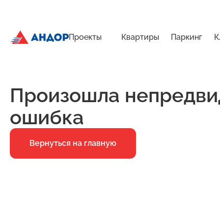
Проекты
Квартиры
Паркинг
К
ЖК «Бугров», Дом 1, квартира 46 | Андор
Главная
Ошибка 500
Произошла непредви
ошибка
Вернуться на главную