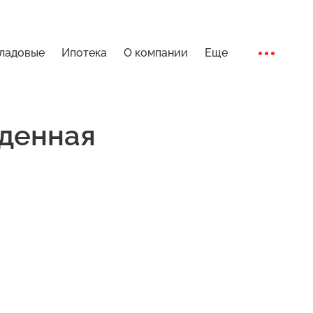
ладовые
Ипотека
О компании
Еще
Ход стро
денная