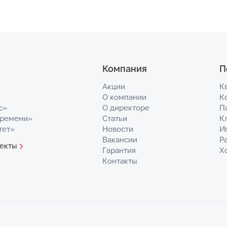
Компания
П
Акции
К
О компании
К
с»
О директоре
П
Времени»
Статьи
К
тет»
Новости
И
Вакансии
Р
екты
Гарантия
Х
Контакты