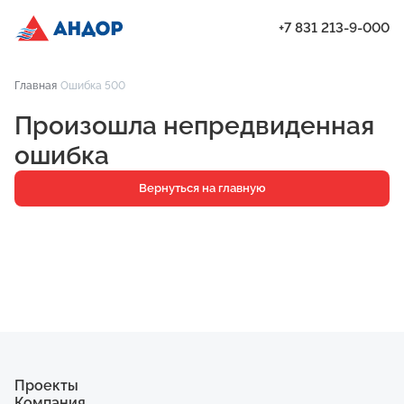
+7 831 213-9-000
ЖК «Бугров», Дом 1, квартира 37 | Андор
Главная
Ошибка 500
Проекты
Произошла непредвиденная
Квартиры
ошибка
Паркинг
Вернуться на главную
Кладовые
Ипотека
О компании
Ход строительства
Еще
Проекты
Компания
ЖК «Искра»