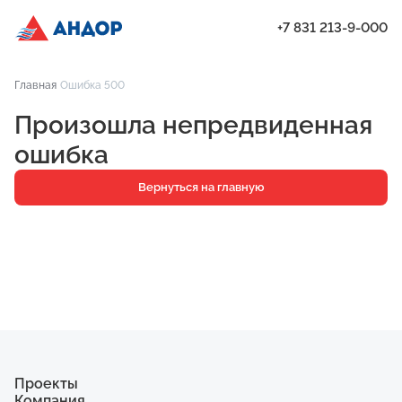
+7 831 213-9-000
ЖК «Бугров», Дом 1, квартира 33 | Андор
Главная
Ошибка 500
Проекты
Произошла непредвиденная
Квартиры
ошибка
Паркинг
Вернуться на главную
Кладовые
Ипотека
О компании
Ход строительства
Еще
Проекты
Компания
ЖК «Искра»