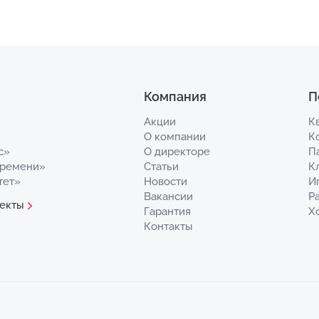
Компания
П
Акции
К
О компании
К
с»
О директоре
П
Времени»
Статьи
К
тет»
Новости
И
Вакансии
Р
екты
Гарантия
Х
Контакты