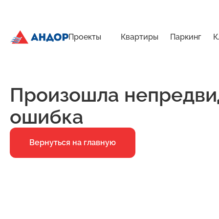
Проекты
Квартиры
Паркинг
К
ЖК «Бугров», Дом 1, квартира 204 | Андор
Главная
Ошибка 500
Произошла непредви
ошибка
Вернуться на главную