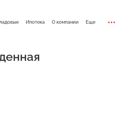
ладовые
Ипотека
О компании
Еще
Ход стро
денная