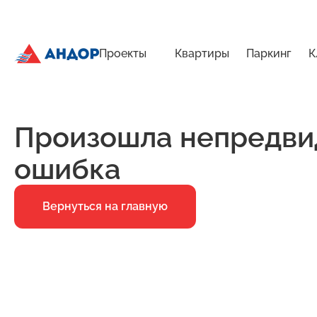
Проекты
Квартиры
Паркинг
К
ЖК «Бугров», Дом 1, квартира 186 | Андор
Главная
Ошибка 500
Произошла непредви
ошибка
Вернуться на главную