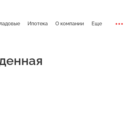
ладовые
Ипотека
О компании
Еще
Ход стро
денная