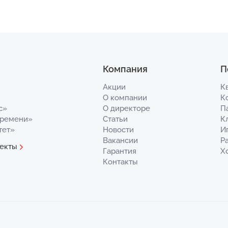
Компания
П
Акции
К
О компании
К
с»
О директоре
П
Времени»
Статьи
К
тет»
Новости
И
Вакансии
Р
екты
Гарантия
Х
Контакты