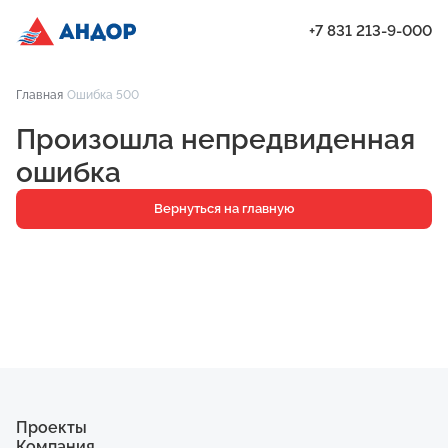
+7 831 213-9-000
ЖК «Бугров», Дом 1, квартира 151 | Андор
Главная
Ошибка 500
Проекты
Произошла непредвиденная
Квартиры
ошибка
Паркинг
Вернуться на главную
Кладовые
Ипотека
О компании
Ход строительства
Еще
Проекты
Компания
ЖК «Искра»